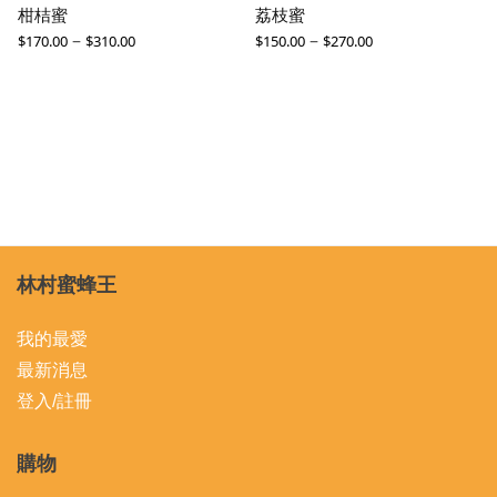
柑桔蜜
荔枝蜜
–
–
$
170.00
$
310.00
$
150.00
$
270.00
林村蜜蜂王
我的最愛
最新消息
登入/註冊
購物