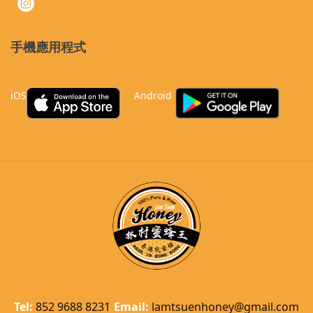
手機應用程式
iOS
Android
Tel:
852 9688 8231
Email:
lamtsuenhoney@gmail.com