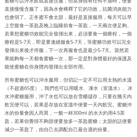
蜜糖可以沖水飲或直接含服，但當身體有任何不適時，便要
直接慢慢含服了，因為水會稀釋了它的功效，抗菌消炎能力
也會弱了。正冬蜜不會太甜，最好是直接服用，每天可以早
上空腹食一茶匙及晚上臨睡前食一茶匙，一天兩次便足夠。
若果想蜜糖功效能完全發揮出來，必須要食一個療程，一個
療程是5-7天，即是要連續服食5-7天，等蜜糖功效可以完全
發揮出來後才停服，下一次再服食也是最少5-7天。當然若
果能夠每一天都食蜜糖一次，那一定是對身體最好的保護及
能使蜜糖在你身體內發揮出全部作用。
所有蜜糖也可以沖水服用，但切記一定不可以用太熱的水溫
（不超過65度），我們也可以用暖水、凍水（室溫水）、冰
水沖蜜糖服用，沖了水也可以放在雪櫃儲存，只要在幾天內
飲完便可以，若果是存放在室溫中便要一天內飲完。蜜糖沖
水的份量會因人而異，一般一杯300ml 的水大約用4-5茶
匙，若果你覺得不夠甜便要放多一茶匙蜜糖；太甜的話便要
減少一茶匙了，由自己去調配自己最合適的份量。