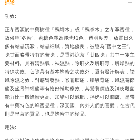
描述
功效:
正冬蜜源於中藥樹種「鴨腳木」或「鴨掌木」之冬季蜜種，
故俗稱“冬蜜”。蜜糖色澤為淺琥珀色，透明度差，放置日久
多有結晶沉澱，結晶細膩，質地優良，被譽為“蜜中之王”。
味甘而略帶特有的苦味，是香港涼茶「廿四味」其中一隻主
要材料。具有清熱氣，祛濕熱，除肝火及解肝毒，解燥熱的
特殊功效。它除具有基本蜂蜜之功效外，還有發汗解表，祛
風除濕之效，對感冒發熱，喉嚨腫痛，腰酸背痛，風濕關節
痛及坐骨神經痛等有較好輔助療效，其營養價值及消炎殺菌
能力比一般蜂蜜更高。加醋可以減肥，拌奶可以潤膚。是帶
有中藥特色的蜂蜜品種，深受國、內外人們的喜愛，在古代
則是皇宮的貢品，也是蜂蜜中的極品。
用法: