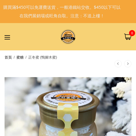
購買滿$450可以免運費送貨，一般港鐵站交收。$450以下可以
在我們展銷場或旺角自取。注意：不送上樓！
0
首頁
/
蜜糖
/
正冬蜜 (鴨腳木蜜)