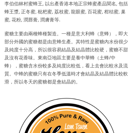
李伯伯林村蜜蜂王, 以出產香港本地正宗蜂蜜產品聞名, 包括
蜂王漿, 正冬蜜, 枇杷蜜, 荔枝蜜, 龍眼蜜, 百花蜜, 柑桔蜜, 巢
蜜, 花粉, 潤唇膏, 潤膚膏等.
蜜糖主要由兩種蜂種製造。一種是意大利蜂（意蜂），即大
部分外國的蜜糖都是由意蜂生產。其特性是蜜糖內水份很少
及純度十分高，所以很容易結晶及結晶體比較硬，蜜糖不甜
及沒有花香味。東南亞地區主要是養中華蜂（土蜂/中
蜂），蜜糖含水份較多及純度比較低，看上去會比較水及流
質。中蜂的蜜糖只有在冬季低溫時才會結晶及結晶體比較軟
滑，所以冬天的蜜糖都是會結晶的。