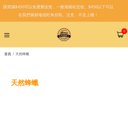
購買滿$450可以免運費送貨，一般港鐵站交收。$450以下可以
在我們展銷場或旺角自取。注意：不送上樓！
0
首頁
/
天然蜂蠟
天然蜂蠟