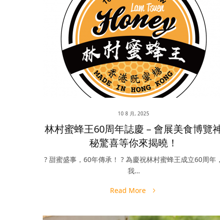
10 8 月, 2025
林村蜜蜂王60周年誌慶 – 會展美食博覽
秘驚喜等你來揭曉！
? 甜蜜盛事，60年傳承！ ? 為慶祝林村蜜蜂王成立60周年
我…
Read More