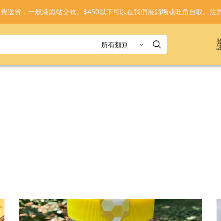
免運費送貨，一般港鐵站交收。$450以下可以在我們展銷場或旺角自取。注