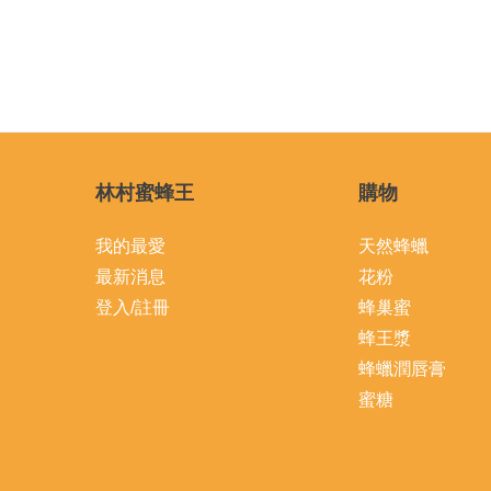
林村蜜蜂王
購物
我的最愛
天然蜂蠟
最新消息
花粉
登入/註冊
蜂巢蜜
蜂王漿
蜂蠟潤唇膏
蜜糖