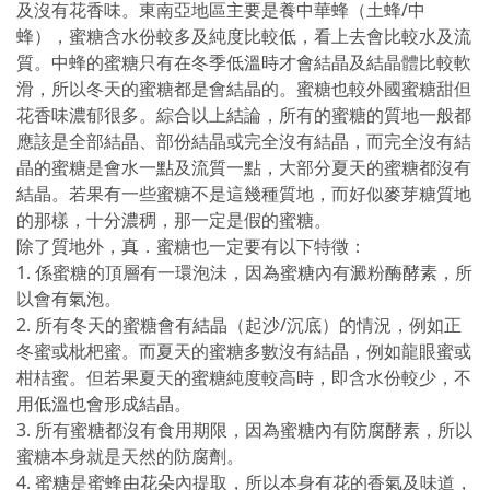
及沒有花香味。東南亞地區主要是養中華蜂（土蜂/中
蜂），蜜糖含水份較多及純度比較低，看上去會比較水及流
質。中蜂的蜜糖只有在冬季低溫時才會結晶及結晶體比較軟
滑，所以冬天的蜜糖都是會結晶的。蜜糖也較外國蜜糖甜但
花香味濃郁很多。綜合以上結論，所有的蜜糖的質地一般都
應該是全部結晶、部份結晶或完全沒有結晶，而完全沒有結
晶的蜜糖是會水一點及流質一點，大部分夏天的蜜糖都沒有
結晶。若果有一些蜜糖不是這幾種質地，而好似麥芽糖質地
的那樣，十分濃稠，那一定是假的蜜糖。
除了質地外，真．蜜糖也一定要有以下特徵：
1. 係蜜糖的頂層有一環泡沬，因為蜜糖內有澱粉酶酵素，所
以會有氣泡。
2. 所有冬天的蜜糖會有結晶（起沙/沉底）的情況，例如正
冬蜜或枇杷蜜。而夏天的蜜糖多數沒有結晶，例如龍眼蜜或
柑桔蜜。但若果夏天的蜜糖純度較高時，即含水份較少，不
用低溫也會形成結晶。
3. 所有蜜糖都沒有食用期限，因為蜜糖內有防腐酵素，所以
蜜糖本身就是天然的防腐劑。
4. 蜜糖是蜜蜂由花朵內提取，所以本身有花的香氣及味道，