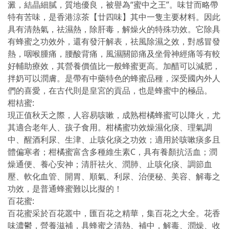
澱，結晶細膩，質地優良，被譽為“蜜中之王”。味甘而略帶
特有苦味，是香港涼茶【廿四味】其中一隻主要材料。因此
具有清熱氣，祛濕熱，除肝毒，解燥火的特殊功效。它除具
有蜂蜜之功效外，還有發汗解表，祛風除濕之效，對感冒發
熱，咽喉腫痛，腰酸背痛，風濕關節痛及坐骨神經痛等有較
好輔助療效，其營養價值比一般蜂蜜更高。加醋可以減肥，
拌奶可以潤膚。是帶有中藥特色的蜂蜜品種，深受國內外人
們的喜愛，在古代則是皇宮的貢品，也是蜂蜜中的極品。
柑桔蜜:
現正值秋天之際，人容易咳嗽，成熟柑橘蜂蜜可以降火，尤
其適合老年人、孩子食用。柑橘蜜功效燥濕化痰、理氣調
中、醒酒利尿、生津、止咳化痰之功效；適用於咳嗽痰多且
體偏寒者；柑橘蜜富含多種維生素C，具有養顏抗活血；潤
燥通便、養心安神；清肝祛火、潤肺、止咳化痰、調節血
壓、軟化血管、開胃、順氣、利尿、治便秘、美容、解毒之
功效，是普通蜂蜜難以比擬的！
百花蜜:
百花蜜采於百花叢中，匯百花之精華，集百花之大全。花香
味濃鬱，營養滋補，具蜂蜜之清熱、補中，解毒、潤燥、收