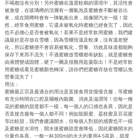
不喝都沒有分別！另外蜜糖在溫度較焗的環境中，其活性會
被激發，在玻璃樽的頂層有一層氣泡及蜜糖會不斷被谷出
來，或在開樽時會有一陣氣衝出來，就像開汽水一樣！當
然，經常食用蜜糖，它還未被氧化時蜜糖已經食完了，因此
也不必擔心是否會被氧化！若果不是經常飲用蜜糖，我們建
議最好是存放在雪櫃，因為雪櫃恆溫及較凍，沒有溫差變
化，所以蜜糖便不會容易被氧化，營養、功效及味道都能夠
保存下來而不流失！不過蜜糖放雪櫃都有缺點，就是蜜糖會
由液體變成固體，硬了一團及很難用匙羹取出！不是經常飲
用蜜糖或看見蜜糖顏色轉深，請你們把蜜糖存放在雪櫃以免
營養流失了！
用法：
蜜糖最正宗及最適合的用法是直接食用並慢慢含服，等蜜糖
有充分時間在口腔及咽喉內殺菌、消炎及滋潤等！但每一種
花的蜜糖的甜度都不一樣，每一個人的口感也各異，因此是
否直接含服每一個人都不同！例如龍眼蜜、荔枝蜜及百花蜜
等比較甜，我們會建議開水，但每個人對甜的感覺也不一樣
及蜜糖是水溶性，開水後蜜糖甜度會降低，因此蜜糖開水的
分量也各異。一般一杯300ml的水大約要用4-5茶匙，甜度