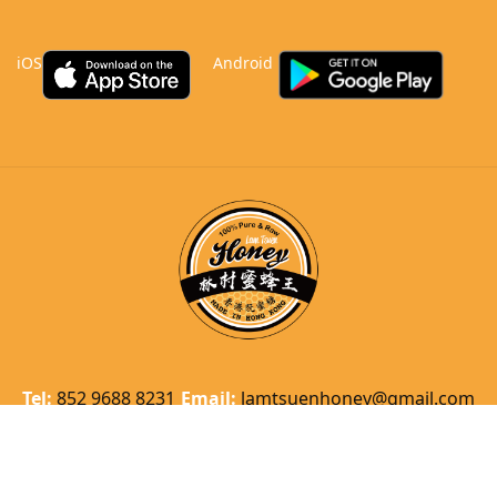
iOS
Android
Tel:
852 9688 8231
Email:
lamtsuenhoney@gmail.com
Copyright © 2021 林村蜜蜂王. All rights reserved.
Powered by
Better Pi
.