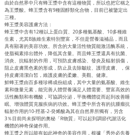
由於自然界中只有蜂王漿中含有這種物質，所以也把它稱之
為王漿酸。蜂王漿含有9種固醇類化合物，目前已被鑒定出
三種。
蜂王漿美容護膚方法：
蜂王漿中含有12種以上蛋白質、20多種氨基酸、10多種維
生素，尤其B族維生素特別豐富，不但是營養滋補品，而且
具有顯著的美容功效。所含的大量活性物質能激活酶系統，
使脂褐素排出體外，降低其含量。而且蜂王漿還具有抗菌、
消炎、抗輻射的作用，可預防皮膚感染、發炎及輻射損傷，
阻止皮膚黑色素的形成，防止及去除皺紋、護理皮膚、，保
持皮膚清潔白皙，維護皮膚的柔嫩、美觀、健康。
鮮蜂王漿由百多種珍稀成份組成，其中大量的氨基酸、維生
素和微量元素，能完善人體營養滿足人體需要、豐富高效的
活性酶類和有機酸，可協調分泌，平衡機體從而起到改善睡
眠、增強體質克服疾病的功效。蜂王漿中所含有的抗腫瘤抗
輻射作用的10-羥基-2-癸烯酸為其在自然界所獨有，另含
3％目前尚未探明的奧秘「R物質」可以起到調節代謝活化
機體的神奇保健作用。
蜂王漿之所以能有如此神奇的美容作用，根據「秀外必先養