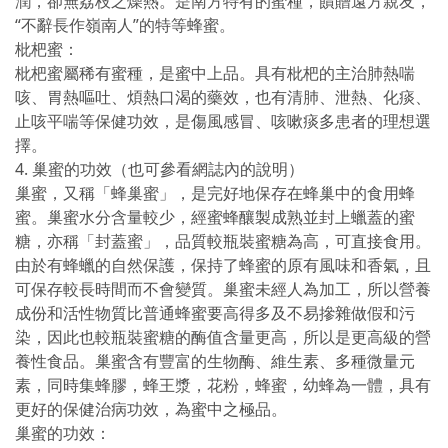
潤，卻無荔枝之燥熱。是南方特有的蜜種，饋贈遠方親友，
“不辭長作嶺南人”的特等蜂蜜。
枇杷蜜：
枇杷蜜屬稀有蜜種，是蜜中上品。具有枇杷的主治肺熱喘
咳、胃熱嘔吐、煩熱口渴的藥效，也有清肺、泄熱、化痰、
止咳平喘等保健功效，是傷風感冒、咳嗽痰多患者的理想選
擇。
4. 巢蜜的功效（也可參看網誌內的說明）
巢蜜，又稱「蜂巢蜜」，是完好地保存在蜂巢中的食用蜂
蜜。巢蜜水分含量較少，經蜜蜂釀製成熟並封上蠟蓋的蜜
糖，亦稱「封蓋蜜」，品質較瓶裝蜜糖為高，可直接食用。
由於有蜂蠟的自然保護，保持了蜂蜜的原有風味和香氣，且
可保存較長時間而不會變質。巢蜜未經人為加工，所以營養
成份和活性物質比普通蜂蜜要高得多及不易摻雜做假和污
染，因此也較瓶裝蜜糖的酶值含量更高，所以是更高級的營
養性食品。巢蜜含有豐富的生物酶、維生素、多種微量元
素，同時集蜂膠，蜂王漿，花粉，蜂蜜，幼蜂為一體，具有
更好的保健治病功效，為蜜中之極品。
巢蜜的功效：