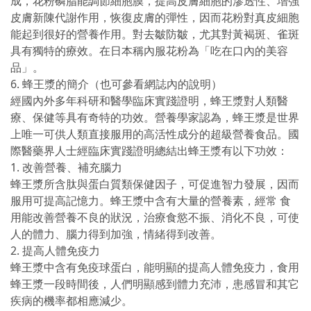
成，花粉磷脂能調節細胞膜，提高皮膚細胞的滲透性、增強
皮膚新陳代謝作用，恢復皮膚的彈性，因而花粉對真皮細胞
能起到很好的營養作用。對去皺防皺，尤其對黃褐斑、雀斑
具有獨特的療效。在日本稱內服花粉為「吃在口內的美容
品」。
6. 蜂王漿的簡介（也可參看網誌內的說明）
經國內外多年科研和醫學臨床實踐證明，蜂王漿對人類醫
療、保健等具有奇特的功效。營養學家認為，蜂王漿是世界
上唯一可供人類直接服用的高活性成分的超級營養食品。國
際醫藥界人士經臨床實踐證明總結出蜂王漿有以下功效：
1. 改善營養、補充腦力
蜂王漿所含肽與蛋白質類保健因子，可促進智力發展，因而
服用可提高記憶力。蜂王漿中含有大量的營養素，經常 食
用能改善營養不良的狀況，治療食慾不振、消化不良，可使
人的體力、腦力得到加強，情緒得到改善。
2. 提高人體免疫力
蜂王漿中含有免疫球蛋白，能明顯的提高人體免疫力，食用
蜂王漿一段時間後，人們明顯感到體力充沛，患感冒和其它
疾病的機率都相應減少。