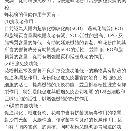
失調，從而增強免疫力，這便是蜂花粉可治療多種疾病的奧
秘。
蜂花粉的保健作用主要有：
(1)抗衰老作用：
目前認為人體內超氧化物歧化酶(SOD)、過氧化脂質(LPO)
和脂褐質含量與機體衰老有關。SOD活性的提高、LPO 及
脂褐質含量的降低，有助於延緩機體的衰老。蜂花粉由於其
所含的營養成分有助於提高SOD的活性，並降 低LPO和脂
褐質的含量，從而有增強體質和延緩衰老的作用。
(2)增強免疫功能：
花粉對正常及營養不良所致免疫功能低下的動物具有顯著的
促進和調整作用。花粉能促進免疫器官的發育，增 強免疫
細胞的活性，提高機體的免疫功能，並且對移植性腫瘤有抑
製作用，特別是能促進與腫瘤免疫密切相關 的T淋巴細胞和
巨噬細胞的活性，以增強機體的抵抗作用。
(3)調整胃腸功能：
促進消化，增進食慾、花粉中含有抗菌抗病毒作用的物質，
對沙門氏菌、大腸桿菌、傷寒菌等有良好的殺滅作 用，因
而有「腸內警察」的美稱。同時花粉又能調節胃腸道的功