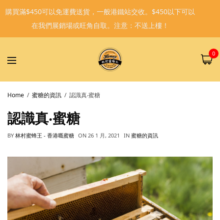
購買滿$450可以免運費送貨，一般港鐵站交收。$450以下可以
在我們展銷場或旺角自取。注意：不送上樓！
0
Home
蜜糖的資訊
認識真‧蜜糖
認識真‧蜜糖
BY
林村蜜蜂王 - 香港嘅蜜糖
ON
26 1 月, 2021
IN
蜜糖的資訊