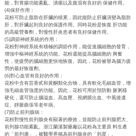
能，對胃腸功能紊亂、潰瘍以及腹瀉有良好的 保健作用。
(4)保肝作用：
花粉可防止脂肪在肝臟的積累，因此能防止肝臟演變為脂肪
肝，對肝臟起到良好的保護作用。同時花粉是恢復 肝功能
的高級營養劑，對慢性肝炎患者有良好保健作用。
(5)調節神經系統的作用：
花粉對神經系統有積極的調節作用，能促進腦細胞的發育，
增強中樞神經系統的功能。花粉還能提高腦細胞的 興奮
性，使疲勞的腦細胞更快地恢復。因此，花粉被譽為腦力疲
勞的最好恢復劑。
(6)對心血管有良好的作用：
花粉中含有芸香甙和黃酮類化合物，具有軟化毛細血管，增
強毛細血管強度的功能。因此，花粉可用於預防動 脈粥樣
硬化，還可防止腦溢血、高血壓、視網膜出血、中風後遺
症、靜脈曲張等老年病。
(7)防止前列腺病：
花粉對慢性前列腺炎有顯著的療效，並能防止前列腺肥大、
前列腺功能紊亂。浙江蘭溪製藥廠以花粉為主要原 料生產
的「前列康」，被醫學界稱為前列腺炎的「剋星」。