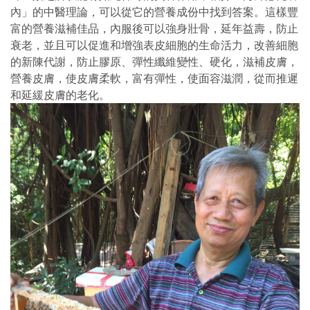
內」的中醫理論，可以從它的營養成份中找到答案。這樣豐
富的營養滋補佳品，內服後可以強身壯骨，延年益壽，防止
衰老，並且可以促進和增強表皮細胞的生命活力，改善細胞
的新陳代謝，防止膠原、彈性纖維變性、硬化，滋補皮膚，
營養皮膚，使皮膚柔軟，富有彈性，使面容滋潤，從而推遲
和延緩皮膚的老化。