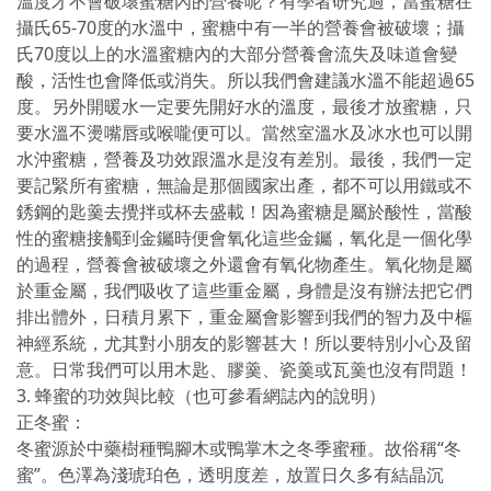
溫度才不會破壞蜜糖內的營養呢？有學者研究過，當蜜糖在
攝氏65-70度的水溫中，蜜糖中有一半的營養會被破壞；攝
氏70度以上的水溫蜜糖內的大部分營養會流失及味道會變
酸，活性也會降低或消失。所以我們會建議水溫不能超過65
度。另外開暖水一定要先開好水的溫度，最後才放蜜糖，只
要水溫不燙嘴唇或喉嚨便可以。當然室溫水及冰水也可以開
水沖蜜糖，營養及功效跟溫水是沒有差別。最後，我們一定
要記緊所有蜜糖，無論是那個國家出產，都不可以用鐵或不
銹鋼的匙羹去攪拌或杯去盛載！因為蜜糖是屬於酸性，當酸
性的蜜糖接觸到金钃時便會氧化這些金钃，氧化是一個化學
的過程，營養會被破壞之外還會有氧化物產生。氧化物是屬
於重金屬，我們吸收了這些重金屬，身體是沒有辦法把它們
排出體外，日積月累下，重金屬會影響到我們的智力及中樞
神經系統，尤其對小朋友的影響甚大！所以要特別小心及留
意。日常我們可以用木匙、膠羹、瓷羹或瓦羹也沒有問題！
3. 蜂蜜的功效與比較（也可參看網誌內的說明）
正冬蜜：
冬蜜源於中藥樹種鴨腳木或鴨掌木之冬季蜜種。故俗稱“冬
蜜”。色澤為淺琥珀色，透明度差，放置日久多有結晶沉