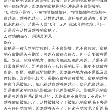
當然蜜糖的味道也會變的比較酸。這也是測試蜜糖是否真假
的一個好方法，因為假的蜜糖用熱水沖泡是不會變酸的。
10. 蜜糖不是酒，不會放得越耐越好。放得越耐的蜜糖顏色
會越深，營養也越少，活性也越低，澱粉酶也會消失，所以
氣泡也很少。若果有人賣10年、20年或50年的蜜糖，那一
定是没有活性及營養的蜜糖了。
2. 蜜糖的保存、用法及避忌
保存：
蜜糖是一種天然的防腐劑，它不會變壞，也不會腐敗。蜜糖
的存放期是沒有期限，可以存放很久很久。但一定要放在通
風、陰涼、乾爽的地方，例如客廳或飯廳也可以。若果不是
經常食用的話，即將會儲存一段較長的日子，那更不應放在
廚房、廚櫃、廳櫃或雜物櫃內，因為那些地方都不通風及溫
度較焗，溫差變化較大，長期存放在這種環境，蜜糖的營養
便會容易被氧化，氧化得越多營養便越少，顏色也會越深，
即是由原來的琥珀色變成深啡色再變成黑色。變成黑色的蜜
糖還可以食用嗎? 是可以的，因為蜜糖不會變壞，不過它的
營養價值被氧化了，活性被揮發了！被氧化的蜜糖喝下去是
沒有任何功效的，因為營養沒有了，何來有功效呢？所以喝