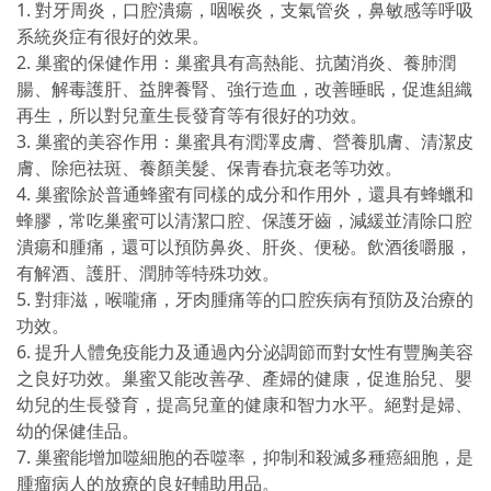
1. 對牙周炎，口腔潰瘍，咽喉炎，支氣管炎，鼻敏感等呼吸
系統炎症有很好的效果。
2. 巢蜜的保健作用：巢蜜具有高熱能、抗菌消炎、養肺潤
腸、解毒護肝、益脾養腎、強行造血，改善睡眠，促進組織
再生，所以對兒童生長發育等有很好的功效。
3. 巢蜜的美容作用：巢蜜具有潤澤皮膚、營養肌膚、清潔皮
膚、除疤祛斑、養顏美髮、保青春抗衰老等功效。
4. 巢蜜除於普通蜂蜜有同樣的成分和作用外，還具有蜂蠟和
蜂膠，常吃巢蜜可以清潔口腔、保護牙齒，減緩並清除口腔
潰瘍和腫痛，還可以預防鼻炎、肝炎、便秘。飲酒後嚼服，
有解酒、護肝、潤肺等特殊功效。
5. 對痱滋，喉嚨痛，牙肉腫痛等的口腔疾病有預防及治療的
功效。
6. 提升人體免疫能力及通過內分泌調節而對女性有豐胸美容
之良好功效。巢蜜又能改善孕、產婦的健康，促進胎兒、嬰
幼兒的生長發育，提高兒童的健康和智力水平。絕對是婦、
幼的保健佳品。
7. 巢蜜能增加噬細胞的吞噬率，抑制和殺滅多種癌細胞，是
腫瘤病人的放療的良好輔助用品。