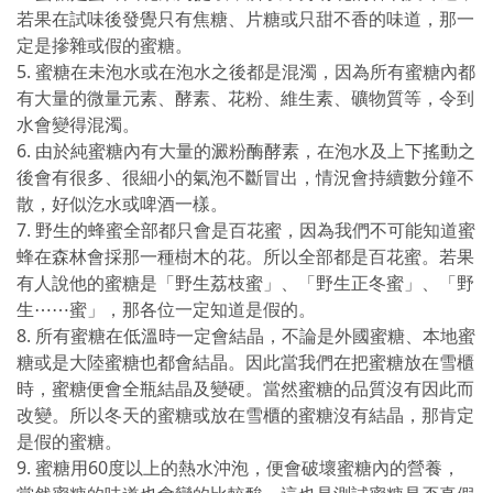
若果在試味後發覺只有焦糖、片糖或只甜不香的味道，那一
定是摻雜或假的蜜糖。
5. 蜜糖在未泡水或在泡水之後都是混濁，因為所有蜜糖內都
有大量的微量元素、酵素、花粉、維生素、礦物質等，令到
水會變得混濁。
6. 由於純蜜糖內有大量的澱粉酶酵素，在泡水及上下搖動之
後會有很多、很細小的氣泡不斷冒出，情況會持續數分鐘不
散，好似汔水或啤酒一樣。
7. 野生的蜂蜜全部都只會是百花蜜，因為我們不可能知道蜜
蜂在森林會採那一種樹木的花。所以全部都是百花蜜。若果
有人說他的蜜糖是「野生荔枝蜜」、「野生正冬蜜」、「野
生⋯⋯蜜」，那各位一定知道是假的。
8. 所有蜜糖在低溫時一定會結晶，不論是外國蜜糖、本地蜜
糖或是大陸蜜糖也都會結晶。因此當我們在把蜜糖放在雪櫃
時，蜜糖便會全瓶結晶及變硬。當然蜜糖的品質沒有因此而
改變。所以冬天的蜜糖或放在雪櫃的蜜糖沒有結晶，那肯定
是假的蜜糖。
9. 蜜糖用60度以上的熱水沖泡，便會破壞蜜糖內的營養，