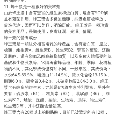
的預防作用。
11. 蜂王漿是一種很好的美容劑
由於蜂王漿中含有豐富的維生素和蛋白質，還含有SOD酶，
並有殺菌作用。蜂王漿含多種無機鹽，能促進肝糖釋放，
促進代謝，因而可以美容，消除斑紋。 蜂王漿是一種珍貴
的美容用品，長期使用，皮膚紅潤、光澤、倩麗。
蜂王漿的營養成份：
蜂王漿是一類組分相當複雜的蜂產品，含有蛋白質、脂肪、
糖類、維生素A、維生素Bl、維生素B2、豐富的葉酸、泛酸
及肌醇。還有類似乙酰膽鹼樣物質，以及多種人體需要的氨
基酸和生物激素等。它隨著蜜蜂品種、年齡、季節、花粉植
物的不同，其化學成份也有所不同。一般來說，其成份為：
水份64.5-69.5%、粗蛋白11-14.5％、碳水化合物13-15％、
脂類6.0％、礦物質0.4-2％、未確定物質2.84-3.0％。蜂王
漿含有較多的維生素，尤其是B族維生素特別豐富。另外主
要有：硫胺素（B1）、核黃素（B2）、吡哆醇（B6）、維
生素B12、煙酸、泛酸、葉酸、生物素、肌醇、維生素C、
維生素D等，其中泛酸含量最高。
蜂王漿含有26種以上的脂肪酸，目前已被鑒定的有12種，