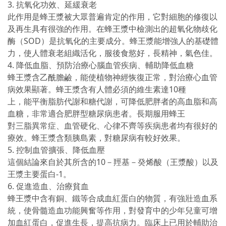
3. 抗氧化功效、延緩衰老
此作用是蜂王漿被大眾普遍肯定的作用，它對細胞的修復以
及再生具有很強的作用。在蜂王漿中檢測出的超氧化物歧化
酶（SOD）是抗氧化的主要成分。蜂王漿能增強人的基礎體
力，使人體衰老組織活化，服後食慾好，長精神，氣色佳。
4. 降低血脂、預防治療心腦血管疾病、輔助降低血糖
蜂王漿含乙酰膽鹼，能使植物神經恢復正常，對治療心血管
病效果顯著。蜂王漿含有人體必須的維生素達10種
上，能平衡脂肪代謝和糖代謝，可降低肥胖者的高血脂和高
血糖，非常適合肥胖型糖尿病患者。長期服用蜂王
對三脂異常症、血管硬化、心律不齊等疾病患者均有很好的
療效。蜂王漿含類胰島素，對糖尿病有較好效果。
5. 控制血管擴張、降低血壓
這個結論來自於其所含的10－羥基－癸烯酸（王漿酸）以及
王漿主要蛋白-1。
6. 促進造血、治療貧血
蜂王漿中含有銅、鐵等合成血紅蛋白的物質，有強壯造血系
統，使骨髓造血功能興奮等作用，對發育中的少年兒童可增
加血紅蛋白，促進生長，提高抗病力。臨床上已用於輔助治