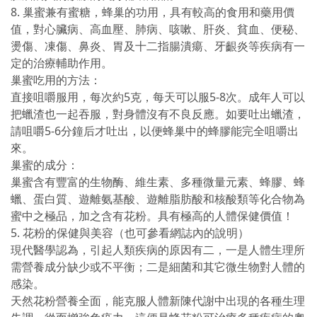
8. 巢蜜兼有蜜糖，蜂巢的功用，具有較高的食用和藥用價
值，對心臟病、高血壓、肺病、咳嗽、肝炎、貧血、便秘、
燙傷、凍傷、鼻炎、胃及十二指腸潰瘍、牙齦炎等疾病有一
定的治療輔助作用。
巢蜜吃用的方法：
直接咀嚼服用，每次約5克，每天可以服5-8次。成年人可以
把蠟渣也一起吞服，對身體沒有不良反應。如要吐出蠟渣，
請咀嚼5-6分鐘后才吐出，以便蜂巢中的蜂膠能完全咀嚼出
來。
巢蜜的成分：
巢蜜含有豐富的生物酶、維生素、多種微量元素、蜂膠、蜂
蠟、蛋白質、遊離氨基酸、遊離脂肪酸和核酸類等化合物為
蜜中之極品，加之含有花粉。具有極高的人體保健價值！
5. 花粉的保健與美容（也可參看網誌內的說明）
現代醫學認為，引起人類疾病的原因有二，一是人體生理所
需營養成分缺少或不平衡；二是細菌和其它微生物對人體的
感染。
天然花粉營養全面，能克服人體新陳代謝中出現的各種生理