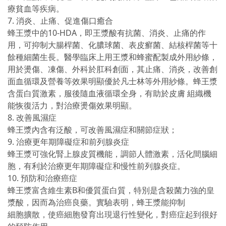
療貧血等疾病。
7. 消炎、止痛、促進傷口癒合
蜂王漿中的10-HDA，即王漿酸有抗菌、消炎、止痛的作
用，可抑制大腸桿菌、化膿球菌、表皮癬菌、結核桿菌等十
餘種細菌生長。醫學臨床上用王漿和蜂蜜配製成外用紗條，
用於燙傷、凍傷、外科於肛科創面，其止痛、消炎，改善創
面血循環及營養等效果明顯優於凡士林等外用紗條。蜂王漿
含蛋白質激素，服後隨血液循環全身，有助於皮膚 組織機
能恢復活力，對治療燙傷效果明顯。
8. 改善風濕症
蜂王漿內含有泛酸，可改善風濕症和關節症狀；
9. 治療更年期障礙症和前列腺炎症
蜂王漿可強化腎上腺皮質機能，調節人體激素，活化間腦細
胞，有利於治療更年期障礙症和慢性前列腺炎症。
10. 預防和治療癌症
蜂王漿富含維生素B和優質蛋白質，特別是含殺菌力強的皇
漿酸，因而為治癌良藥。實驗表明，蜂王漿能抑制
細胞擴散，使癌細胞發育出現退行性變化，對癌症起到很好