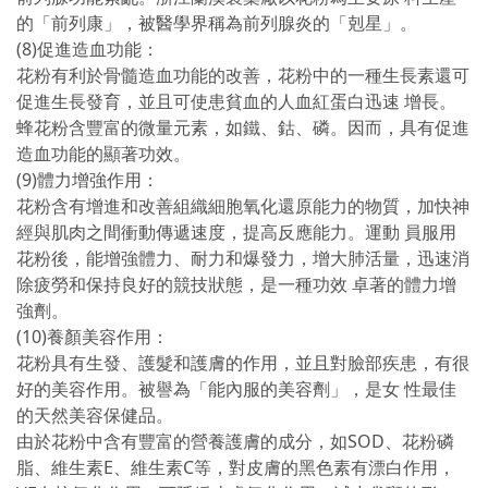
的「前列康」，被醫學界稱為前列腺炎的「剋星」。
(8)促進造血功能：
花粉有利於骨髓造血功能的改善，花粉中的一種生長素還可
促進生長發育，並且可使患貧血的人血紅蛋白迅速 增長。
蜂花粉含豐富的微量元素，如鐵、鈷、磷。因而，具有促進
造血功能的顯著功效。
(9)體力增強作用：
花粉含有增進和改善組織細胞氧化還原能力的物質，加快神
經與肌肉之間衝動傳遞速度，提高反應能力。運動 員服用
花粉後，能增強體力、耐力和爆發力，增大肺活量，迅速消
除疲勞和保持良好的競技狀態，是一種功效 卓著的體力增
強劑。
(10)養顏美容作用：
花粉具有生發、護髮和護膚的作用，並且對臉部疾患，有很
好的美容作用。被譽為「能內服的美容劑」，是女 性最佳
的天然美容保健品。
由於花粉中含有豐富的營養護膚的成分，如SOD、花粉磷
脂、維生素E、維生素C等，對皮膚的黑色素有漂白作用，