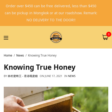
Order over $450 can be free delivered, less than $450
can be pickup in Mongkok or at our roadshow. Remark:
NO DELIVERY TO THE DOOR!!
0
Home
News
Knowing True Honey
Knowing True Honey
BY
林村蜜蜂王 - 香港嘅蜜糖
ON
JUNE 17, 2021
IN
NEWS