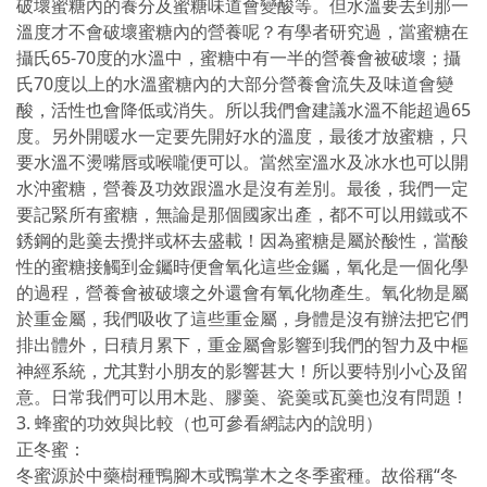
破壞蜜糖內的養分及蜜糖味道會變酸等。但水溫要去到那一
溫度才不會破壞蜜糖內的營養呢？有學者研究過，當蜜糖在
攝氏65-70度的水溫中，蜜糖中有一半的營養會被破壞；攝
氏70度以上的水溫蜜糖內的大部分營養會流失及味道會變
酸，活性也會降低或消失。所以我們會建議水溫不能超過65
度。另外開暖水一定要先開好水的溫度，最後才放蜜糖，只
要水溫不燙嘴唇或喉嚨便可以。當然室溫水及冰水也可以開
水沖蜜糖，營養及功效跟溫水是沒有差別。最後，我們一定
要記緊所有蜜糖，無論是那個國家出產，都不可以用鐵或不
銹鋼的匙羹去攪拌或杯去盛載！因為蜜糖是屬於酸性，當酸
性的蜜糖接觸到金钃時便會氧化這些金钃，氧化是一個化學
的過程，營養會被破壞之外還會有氧化物產生。氧化物是屬
於重金屬，我們吸收了這些重金屬，身體是沒有辦法把它們
排出體外，日積月累下，重金屬會影響到我們的智力及中樞
神經系統，尤其對小朋友的影響甚大！所以要特別小心及留
意。日常我們可以用木匙、膠羹、瓷羹或瓦羹也沒有問題！
3. 蜂蜜的功效與比較（也可參看網誌內的說明）
正冬蜜：
冬蜜源於中藥樹種鴨腳木或鴨掌木之冬季蜜種。故俗稱“冬