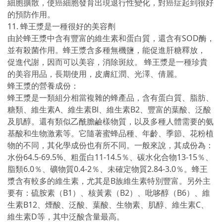
細胞擴散，使癌細胞發育出現退行性變化，對癌症起到很好
的預防作用。
11. 蜂王漿是一種很好的美容劑
由於蜂王漿中含有豐富的維生素和蛋白質，還含有SOD酶，
並有殺菌作用。蜂王漿含多種無機鹽，能促進肝糖釋放，
促進代謝，因而可以美容，消除斑紋。 蜂王漿是一種珍貴
的美容用品，長期使用，皮膚紅潤、光澤、倩麗。
蜂王漿的營養成份：
蜂王漿是一類組分相當複雜的蜂產品，含有蛋白質、脂肪、
糖類、維生素A、維生素Bl、維生素B2、豐富的葉酸、泛酸
及肌醇。還有類似乙酰膽鹼樣物質，以及多種人體需要的氨
基酸和生物激素等。它隨著蜜蜂品種、年齡、季節、花粉植
物的不同，其化學成份也有所不同。一般來說，其成份為：
水份64.5-69.5%、粗蛋白11-14.5％、碳水化合物13-15％、
脂類6.0％、礦物質0.4-2％、未確定物質2.84-3.0％。蜂王
漿含有較多的維生素，尤其是B族維生素特別豐富。另外主
要有：硫胺素（B1）、核黃素（B2）、吡哆醇（B6）、維
生素B12、煙酸、泛酸、葉酸、生物素、肌醇、維生素C、
維生素D等，其中泛酸含量最高。