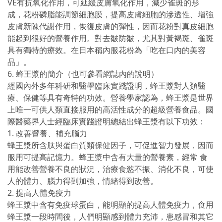
VE有抗氧化作用，可延緩皮膚氧化作用，減少雀斑的形
成，花粉磷脂能調節細胞膜，提高皮膚細胞的滲透性、增強
皮膚新陳代謝作用，恢復皮膚的彈性，因而花粉對真皮細胞
能起到很好的營養作用。對去皺防皺，尤其對黃褐斑、雀斑
具有獨特的療效。在日本稱內服花粉為「吃在口內的美容
品」。
6. 蜂王漿的簡介（也可參看網誌內的說明）
經國內外多年科研和醫學臨床實踐證明，蜂王漿對人類醫
療、保健等具有奇特的功效。營養學家認為，蜂王漿是世界
上唯一可供人類直接服用的高活性成分的超級營養食品。國
際醫藥界人士經臨床實踐證明總結出蜂王漿有以下功效：
1. 改善營養、補充腦力
蜂王漿所含肽與蛋白質類保健因子，可促進智力發展，因而
服用可提高記憶力。蜂王漿中含有大量的營養素，經常 食
用能改善營養不良的狀況，治療食慾不振、消化不良，可使
人的體力、腦力得到加強，情緒得到改善。
2. 提高人體免疫力
蜂王漿中含有免疫球蛋白，能明顯的提高人體免疫力，食用
蜂王漿一段時間後，人們明顯感到體力充沛，患感冒和其它