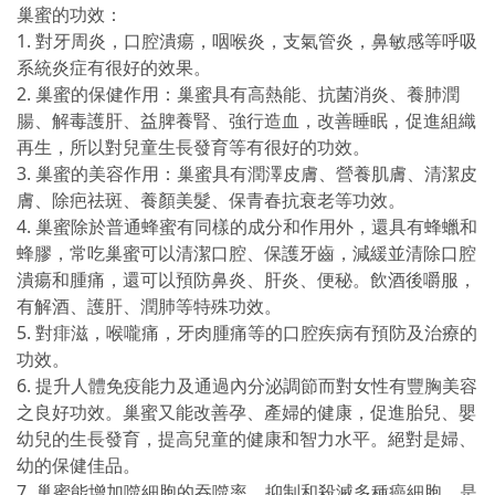
巢蜜的功效：
1. 對牙周炎，口腔潰瘍，咽喉炎，支氣管炎，鼻敏感等呼吸
系統炎症有很好的效果。
2. 巢蜜的保健作用：巢蜜具有高熱能、抗菌消炎、養肺潤
腸、解毒護肝、益脾養腎、強行造血，改善睡眠，促進組織
再生，所以對兒童生長發育等有很好的功效。
3. 巢蜜的美容作用：巢蜜具有潤澤皮膚、營養肌膚、清潔皮
膚、除疤祛斑、養顏美髮、保青春抗衰老等功效。
4. 巢蜜除於普通蜂蜜有同樣的成分和作用外，還具有蜂蠟和
蜂膠，常吃巢蜜可以清潔口腔、保護牙齒，減緩並清除口腔
潰瘍和腫痛，還可以預防鼻炎、肝炎、便秘。飲酒後嚼服，
有解酒、護肝、潤肺等特殊功效。
5. 對痱滋，喉嚨痛，牙肉腫痛等的口腔疾病有預防及治療的
功效。
6. 提升人體免疫能力及通過內分泌調節而對女性有豐胸美容
之良好功效。巢蜜又能改善孕、產婦的健康，促進胎兒、嬰
幼兒的生長發育，提高兒童的健康和智力水平。絕對是婦、
幼的保健佳品。
7. 巢蜜能增加噬細胞的吞噬率，抑制和殺滅多種癌細胞，是