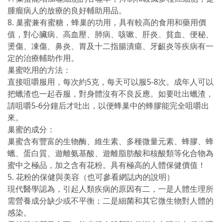
腫瘤病人的放療的良好輔助用品。
8. 巢蜜兼有蜜糖，蜂巢的功用，具有較高的食用和藥用價
值，對心臟病、高血壓、肺病、咳嗽、肝炎、貧血、便秘、
燙傷、凍傷、鼻炎、胃及十二指腸潰瘍、牙齦炎等疾病有一
定的治療輔助作用。
巢蜜吃用的方法：
直接咀嚼服用，每次約5克，每天可以服5-8次。成年人可以
把蠟渣也一起吞服，對身體沒有不良反應。如要吐出蠟渣，
請咀嚼5-6分鐘后才吐出，以便蜂巢中的蜂膠能完全咀嚼出
來。
巢蜜的成分：
巢蜜含有豐富的生物酶、維生素、多種微量元素、蜂膠、蜂
蠟、蛋白質、遊離氨基酸、遊離脂肪酸和核酸類等化合物為
蜜中之極品，加之含有花粉。具有極高的人體保健價值！
5. 花粉的保健與美容（也可參看網誌內的說明）
現代醫學認為，引起人類疾病的原因有二，一是人體生理所
需營養成分缺少或不平衡；二是細菌和其它微生物對人體的
感染。