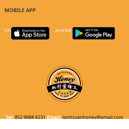
MOBILE APP
iOS
Android
Tel:
852 9688 8231
Email:
lamtsuenhoney@gmail.com
Copyright © 2021 林村蜜蜂王. All rights reserved.