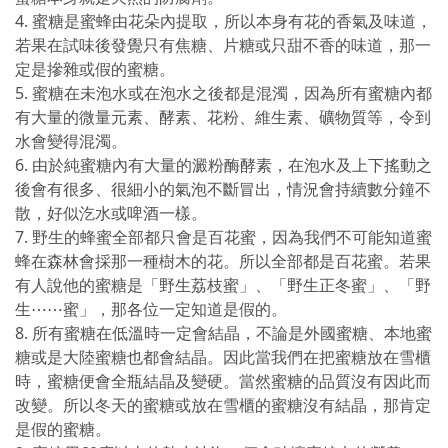
4. 蜜糖是蜜蜂由花朵內提取，所以本身有花的香氣及味道，
若果在試味後發覺只有焦糖、片糖或只甜不香的味道，那一
定是摻雜或假的蜜糖。
5. 蜜糖在未泡水或在泡水之後都是混濁，因為所有蜜糖內都
有大量的微量元素、酵素、花粉、維生素、礦物質等，令到
水會變得混濁。
6. 由於純蜜糖內有大量的澱粉酶酵素，在泡水及上下搖動之
後會有很多、很細小的氣泡不斷冒出，情況會持續數分鐘不
散，好似汔水或啤酒一樣。
7. 野生的蜂蜜全部都只會是百花蜜，因為我們不可能知道蜜
蜂在森林會採那一種樹木的花。所以全部都是百花蜜。若果
有人說他的蜜糖是「野生荔枝蜜」、「野生正冬蜜」、「野
生⋯⋯蜜」，那各位一定知道是假的。
8. 所有蜜糖在低溫時一定會結晶，不論是外國蜜糖、本地蜜
糖或是大陸蜜糖也都會結晶。因此當我們在把蜜糖放在雪櫃
時，蜜糖便會全瓶結晶及變硬。當然蜜糖的品質沒有因此而
改變。所以冬天的蜜糖或放在雪櫃的蜜糖沒有結晶，那肯定
是假的蜜糖。