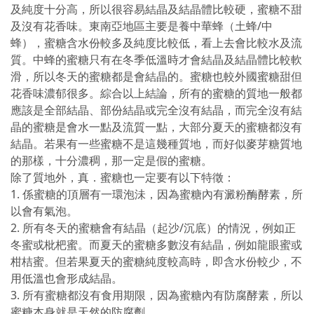
及純度十分高，所以很容易結晶及結晶體比較硬，蜜糖不甜
及沒有花香味。東南亞地區主要是養中華蜂（土蜂/中
蜂），蜜糖含水份較多及純度比較低，看上去會比較水及流
質。中蜂的蜜糖只有在冬季低溫時才會結晶及結晶體比較軟
滑，所以冬天的蜜糖都是會結晶的。蜜糖也較外國蜜糖甜但
花香味濃郁很多。綜合以上結論，所有的蜜糖的質地一般都
應該是全部結晶、部份結晶或完全沒有結晶，而完全沒有結
晶的蜜糖是會水一點及流質一點，大部分夏天的蜜糖都沒有
結晶。若果有一些蜜糖不是這幾種質地，而好似麥芽糖質地
的那樣，十分濃稠，那一定是假的蜜糖。
除了質地外，真．蜜糖也一定要有以下特徵：
1. 係蜜糖的頂層有一環泡沬，因為蜜糖內有澱粉酶酵素，所
以會有氣泡。
2. 所有冬天的蜜糖會有結晶（起沙/沉底）的情況，例如正
冬蜜或枇杷蜜。而夏天的蜜糖多數沒有結晶，例如龍眼蜜或
柑桔蜜。但若果夏天的蜜糖純度較高時，即含水份較少，不
用低溫也會形成結晶。
3. 所有蜜糖都沒有食用期限，因為蜜糖內有防腐酵素，所以
蜜糖本身就是天然的防腐劑。