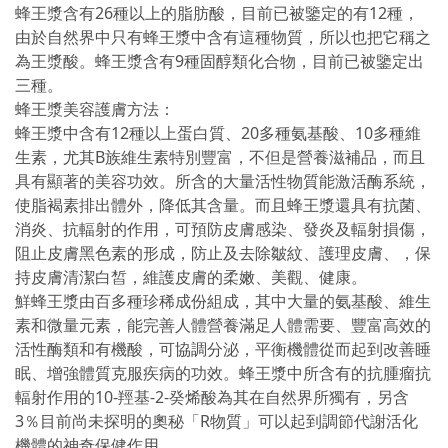
蜂王漿含有26種以上的脂肪酸，目前已被鑒定的有12種，
由於自然界中只有蜂王漿中含有這種物質，所以也把它稱之
為王漿酸。蜂王漿含有9種固醇類化合物，目前已被鑒定出
三種。
蜂王漿美容護膚方法：
蜂王漿中含有12種以上蛋白質、20多種氨基酸、10多種維
生素，尤其B族維生素特別豐富，不但是營養滋補品，而且
具有顯著的美容功效。所含的大量活性物質能激活酶系統，
使脂褐素排出體外，降低其含量。而且蜂王漿還具有抗菌、
消炎、抗輻射的作用，可預防皮膚感染、發炎及輻射損傷，
阻止皮膚黑色素的形成，防止及去除皺紋、護理皮膚、，保
持皮膚清潔白皙，維護皮膚的柔嫩、美觀、健康。
鮮蜂王漿由百多種珍稀成份組成，其中大量的氨基酸、維生
素和微量元素，能完善人體營養滿足人體需要、豐富高效的
活性酶類和有機酸，可協調分泌，平衡機體從而起到改善睡
眠、增強體質克服疾病的功效。蜂王漿中所含有的抗腫瘤抗
輻射作用的10-羥基-2-癸烯酸為其在自然界所獨有，另含
3％目前尚未探明的奧秘「R物質」可以起到調節代謝活化
機體的神奇保健作用。