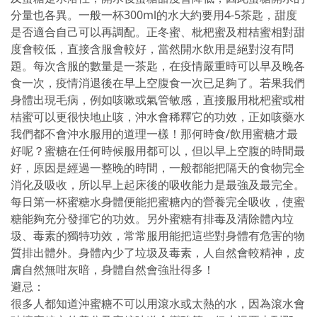
分量也各異。一般一杯300ml的水大約要用4-5茶匙，甜度
是否適合自己可以再調配。正冬蜜、枇杷蜜及柑桔蜜相對甜
度會較低，直接含服會較好，當然開水飲用是絕對沒有問
題。每次含服的數量是一茶匙，在疫情嚴重時可以早及晚各
食一次，疫情消退後在早上空腹食一次已足夠了。若果我們
身體出現毛病，例如咳嗽或氣管敏感，直接服用枇杷蜜或柑
桔蜜可以更很快地止咳，沖水會稀釋它的功效，正如咳藥水
我們都不會沖水服用的道理一樣！那何時食/飲用蜜糖才最
好呢？蜜糖在任何時候服用都可以，但以早上空腹的時間最
好，原因是經過一整晚的時間，一般都能把隔天的食物完全
消化及吸收，所以早上起床後的吸收能力是最強及最完全。
每日第一杯蜜糖水身體便能把蜜糖內的營養完全吸收，使蜜
糖能夠充分發揮它的功效。另外蜜糖有排毒及清除體內垃
圾、毒素的獨特功效，常常服用能把這些對身體有危害的物
質排出體外。身體內少了垃圾及毒素，人自然會較精神，皮
膚自然無咁灰暗，身體自然會強壯得多！
避忌：
很多人都知道沖蜜糖不可以用滾水或太熱的水，因為滾水會