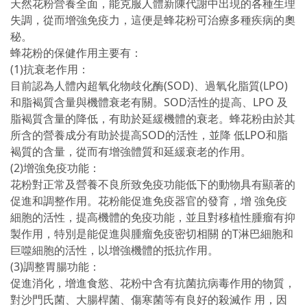
天然花粉營養全面，能克服人體新陳代謝中出現的各種生理
失調，從而增強免疫力，這便是蜂花粉可治療多種疾病的奧
秘。
蜂花粉的保健作用主要有：
(1)抗衰老作用：
目前認為人體內超氧化物歧化酶(SOD)、過氧化脂質(LPO)
和脂褐質含量與機體衰老有關。SOD活性的提高、LPO 及
脂褐質含量的降低，有助於延緩機體的衰老。蜂花粉由於其
所含的營養成分有助於提高SOD的活性，並降 低LPO和脂
褐質的含量，從而有增強體質和延緩衰老的作用。
(2)增強免疫功能：
花粉對正常及營養不良所致免疫功能低下的動物具有顯著的
促進和調整作用。花粉能促進免疫器官的發育，增 強免疫
細胞的活性，提高機體的免疫功能，並且對移植性腫瘤有抑
製作用，特別是能促進與腫瘤免疫密切相關 的T淋巴細胞和
巨噬細胞的活性，以增強機體的抵抗作用。
(3)調整胃腸功能：
促進消化，增進食慾、花粉中含有抗菌抗病毒作用的物質，
對沙門氏菌、大腸桿菌、傷寒菌等有良好的殺滅作 用，因