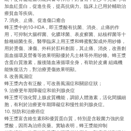
加血紅蛋白，促進生長，提高抗病力。臨床上已用於輔助治
療貧血等疾病。
7. 消炎、止痛、促進傷口癒合
蜂王漿中的10-HDA，即王漿酸有抗菌、消炎、止痛的作
用，可抑制大腸桿菌、化膿球菌、表皮癬菌、結核桿菌等十
餘種細菌生長。醫學臨床上用王漿和蜂蜜配製成外用紗條，
用於燙傷、凍傷、外科於肛科創面，其止痛、消炎，改善創
面血循環及營養等效果明顯優於凡士林等外用紗條。蜂王漿
含蛋白質激素，服後隨血液循環全身，有助於皮膚 組織機
能恢復活力，對治療燙傷效果明顯。
8. 改善風濕症
蜂王漿內含有泛酸，可改善風濕症和關節症狀；
9. 治療更年期障礙症和前列腺炎症
蜂王漿可強化腎上腺皮質機能，調節人體激素，活化間腦細
胞，有利於治療更年期障礙症和慢性前列腺炎症。
10. 預防和治療癌症
蜂王漿富含維生素B和優質蛋白質，特別是含殺菌力強的皇
漿酸，因而為治癌良藥。實驗表明，蜂王漿能抑制