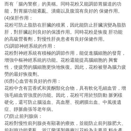
而有「腸內警察」的美稱。同時花粉又能調節胃腸道的功
能，對胃腸功能紊亂、潰瘍以及腹瀉有良好的 保健作用。
(4)保肝作用：
花粉可防止脂肪在肝臟的積累，因此能防止肝臟演變為脂肪
肝，對肝臟起到良好的保護作用。同時花粉是恢復 肝功能
的高級營養劑，對慢性肝炎患者有良好保健作用。
(5)調節神經系統的作用：
花粉對神經系統有積極的調節作用，能促進腦細胞的發育，
增強中樞神經系統的功能。花粉還能提高腦細胞的 興奮
性，使疲勞的腦細胞更快地恢復。因此，花粉被譽為腦力疲
勞的最好恢復劑。
(6)對心血管有良好的作用：
花粉中含有芸香甙和黃酮類化合物，具有軟化毛細血管，增
強毛細血管強度的功能。因此，花粉可用於預防動 脈粥樣
硬化，還可防止腦溢血、高血壓、視網膜出血、中風後遺
症、靜脈曲張等老年病。
(7)防止前列腺病：
花粉對慢性前列腺炎有顯著的療效，並能防止前列腺肥大、
前列腺功能紊亂。浙江蘭溪製藥廠以花粉為主要原 料生產