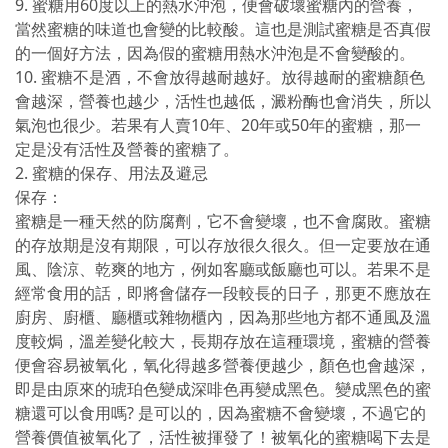
9. 蜜糖用60度以上的熱水沖泡，便會破壞蜜糖內的營養，
當然蜜糖的味道也會變的比較酸。這也是測試蜜糖是否真假
的一個好方法，因為假的蜜糖用熱水沖泡是不會變酸的。
10. 蜜糖不是酒，不會放得越耐越好。放得越耐的蜜糖顏色
會越深，營養也越少，活性也越低，澱粉酶也會消失，所以
氣泡也很少。若果有人賣10年、20年或50年的蜜糖，那一
定是没有活性及營養的蜜糖了。
2. 蜜糖的保存、用法及避忌
保存：
蜜糖是一種天然的防腐劑，它不會變壞，也不會腐敗。蜜糖
的存放期是沒有期限，可以存放很久很久。但一定要放在通
風、陰涼、乾爽的地方，例如客廳或飯廳也可以。若果不是
經常食用的話，即將會儲存一段較長的日子，那更不應放在
廚房、廚櫃、廳櫃或雜物櫃內，因為那些地方都不通風及溫
度較焗，溫差變化較大，長期存放在這種環境，蜜糖的營養
便會容易被氧化，氧化得越多營養便越少，顏色也會越深，
即是由原來的琥珀色變成深啡色再變成黑色。變成黑色的蜜
糖還可以食用嗎? 是可以的，因為蜜糖不會變壞，不過它的
營養價值被氧化了，活性被揮發了！被氧化的蜜糖喝下去是