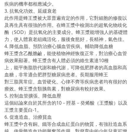
疾病的機率都相應減少。
3. 抗氧化功效、延緩衰老
此作用是蜂王漿被大眾普遍肯定的作用，它對細胞的修復以
及再生具有很強的作用。在蜂王漿中檢測出的超氧化物歧化
酶（SOD）是抗氧化的主要成分。蜂王漿能增強人的基礎體
力，使人體衰老組織活化，服後食慾好，長精神，氣色佳。
4. 降低血脂、預防治療心腦血管疾病、輔助降低血糖
蜂王漿含乙酰膽鹼，能使植物神經恢復正常，對治療心血管
病效果顯著。蜂王漿含有人體必須的維生素達10種
上，能平衡脂肪代謝和糖代謝，可降低肥胖者的高血脂和高
血糖，非常適合肥胖型糖尿病患者。長期服用蜂王
對三脂異常症、血管硬化、心律不齊等疾病患者均有很好的
療效。蜂王漿含類胰島素，對糖尿病有較好效果。
5. 控制血管擴張、降低血壓
這個結論來自於其所含的10－羥基－癸烯酸（王漿酸）以及
王漿主要蛋白-1。
6. 促進造血、治療貧血
蜂王漿中含有銅、鐵等合成血紅蛋白的物質，有強壯造血系
統，使骨髓造血功能興奮等作用，對發育中的少年兒童可增