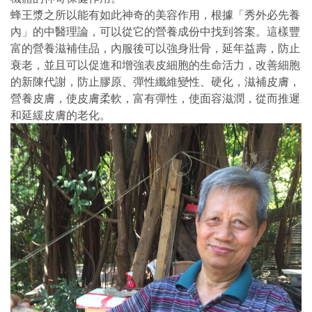
蜂王漿之所以能有如此神奇的美容作用，根據「秀外必先養
內」的中醫理論，可以從它的營養成份中找到答案。這樣豐
富的營養滋補佳品，內服後可以強身壯骨，延年益壽，防止
衰老，並且可以促進和增強表皮細胞的生命活力，改善細胞
的新陳代謝，防止膠原、彈性纖維變性、硬化，滋補皮膚，
營養皮膚，使皮膚柔軟，富有彈性，使面容滋潤，從而推遲
和延緩皮膚的老化。