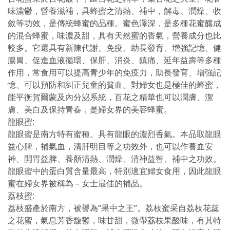
味濃鬱，營養滋補，具蜂蜜之清熱、補中，解毒、潤燥、收
斂等功效，是傳統蜂蜜的品種。蜜色澤深，是多種花蜜釀成
的混合蜂蜜，味濃及甜，具有天然蜜的香氣，營養成分也比
較多。它還具有新陳代謝、免疫、助長發育、增強記憶、健
腸胃、促進血液循環、保肝、消炎、鎮痛、延年益壽等多種
作用，常食用可以提高青少年的免疫力，助長發育、增強記
憶、可以預防和糾正兒童的貧血。對婦女也是極佳的蜂蜜，
能平衡賀爾蒙及內分泌系統，百花之精華也可以潤膚、潔
膚、美白及保持青春，是婦女界的美容蜂蜜。
龍眼蜜:
龍眼蜜是南方特有蜜種。具有龍眼的濃烈香氣。本品取龍眼
益心脾，補氣血，清肝明目等之功效外，也可以作養血安
神、開胃益脾、養顏清熱、潤燥、清神益智、補中之功效。
龍眼蜜中的蛋白質含量最高，特別適宜婦女食用，因此龍眼
蜜在婦女界被稱為 – 女士最佳的補品。
荔枝蜜:
荔枝盛產於南方，被譽為“果中之王”。荔枝蜜采自荔枝花蕊
之花蜜，氣息芳香馥鬱，味甘甜，微帶荔枝果酸味，有其特