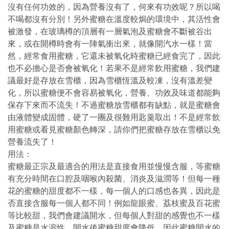
沒有任何功效的，因為營養沒有了，何來有功效呢？所以喝
不喝都沒有分別！另外蜜糖在溫度較焗的環境中，其活性會
被激發，在玻璃樽的頂層有一層氣泡及蜜糖會不斷被谷出
來，或在開樽時會有一陣氣衝出來，就像開汽水一樣！當
然，經常食用蜜糖，它還未被氧化時蜜糖已經食完了，因此
也不必擔心是否會被氧化！若果不是經常飲用蜜糖，我們建
議最好是存放在雪櫃，因為雪櫃恆溫及較凍，沒有溫差變
化，所以蜜糖便不會容易被氧化，營養、功效及味道都能夠
保存下來而不流失！不過蜜糖放雪櫃都有缺點，就是蜜糖會
由液體變成固體，硬了一團及很難用匙羹取出！不是經常飲
用蜜糖或看見蜜糖顏色轉深，請你們把蜜糖存放在雪櫃以免
營養流失了！
用法：
蜜糖最正宗及最適合的用法是直接食用並慢慢含服，等蜜糖
有充分時間在口腔及咽喉內殺菌、消炎及滋潤等！但每一種
花的蜜糖的甜度都不一樣，每一個人的口感也各異，因此是
否直接含服每一個人都不同！例如龍眼蜜、荔枝蜜及百花蜜
等比較甜，我們會建議開水，但每個人對甜的感覺也不一樣
及蜜糖是水溶性，開水後蜜糖甜度會降低，因此蜜糖開水的