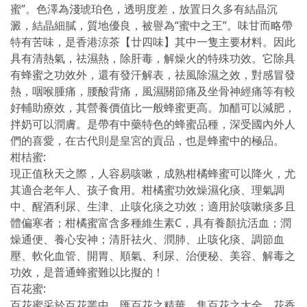
蜜”。色澤為淺琥珀色，透明度差，放置日久多有結晶沉
澱，結晶細膩，質地優良，被譽為“蜜中之王”。味甘而略帶
特有苦味，是香港涼茶【廿四味】其中一隻主要材料。因此
具有清熱氣，祛濕熱，除肝毒，解燥火的特殊功效。它除具
有蜂蜜之功效外，還有發汗解表，祛風除濕之效，對感冒發
熱，咽喉腫痛，腰酸背痛，風濕關節痛及坐骨神經痛等有較
好輔助療效，其營養價值比一般蜂蜜更高。加醋可以減肥，
拌奶可以潤膚。是帶有中藥特色的蜂蜜品種，深受國內外人
們的喜愛，在古代則是皇宮的貢品，也是蜂蜜中的極品。
柑桔蜜:
現正值秋天之際，人容易咳嗽，成熟柑橘蜂蜜可以降火，尤
其適合老年人、孩子食用。柑橘蜜功效燥濕化痰、理氣調
中、醒酒利尿、生津、止咳化痰之功效；適用於咳嗽痰多且
體偏寒者；柑橘蜜富含多種維生素C，具有養顏抗活血；潤
燥通便、養心安神；清肝祛火、潤肺、止咳化痰、調節血
壓、軟化血管、開胃、順氣、利尿、治便秘、美容、解毒之
功效，是普通蜂蜜難以比擬的！
百花蜜:
百花蜜采於百花叢中，匯百花之精華，集百花之大全。花香