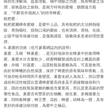
殊的生津解渴、益血理氣、補中潤燥之功效，既有蜂蜜之清
潤，卻無荔枝之燥熱。是南方特有的蜜種，饋贈遠方親
友，“不辭長作嶺南人”的特等蜂蜜。
枇杷蜜：
枇杷蜜屬稀有蜜種，是蜜中上品。具有枇杷的主治肺熱喘
咳、胃熱嘔吐、煩熱口渴的藥效，也有清肺、泄熱、化痰、
止咳平喘等保健功效，是傷風感冒、咳嗽痰多患者的理想選
擇。
4. 巢蜜的功效（也可參看網誌內的說明）
巢蜜，又稱「蜂巢蜜」，是完好地保存在蜂巢中的食用蜂
蜜。巢蜜水分含量較少，經蜜蜂釀製成熟並封上蠟蓋的蜜
糖，亦稱「封蓋蜜」，品質較瓶裝蜜糖為高，可直接食用。
由於有蜂蠟的自然保護，保持了蜂蜜的原有風味和香氣，且
可保存較長時間而不會變質。巢蜜未經人為加工，所以營養
成份和活性物質比普通蜂蜜要高得多及不易摻雜做假和污
染，因此也較瓶裝蜜糖的酶值含量更高，所以是更高級的營
養性食品。巢蜜含有豐富的生物酶、維生素、多種微量元
素，同時集蜂膠，蜂王漿，花粉，蜂蜜，幼蜂為一體，具有
更好的保健治病功效，為蜜中之極品。