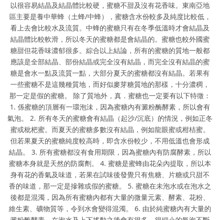
以很容易結晶及結晶體比較硬，蜜糖不甜及沒有花香味。東南亞地
區主要是養中華蜂（土蜂/中蜂），蜜糖含水份較多及純度比較低，
看上去會比較水及流質。中蜂的蜜糖只有在冬季低溫時才會結晶及
結晶體比較軟滑，所以冬天的蜜糖都是會結晶的。蜜糖也較外國蜜
糖甜但花香味濃郁很多。綜合以上結論，所有的蜜糖的質地一般都
應該是全部結晶、部份結晶或完全沒有結晶，而完全沒有結晶的蜜
糖是會水一點及流質一點，大部分夏天的蜜糖都沒有結晶。若果有
一些蜜糖不是這幾種質地，而好似麥芽糖質地的那樣，十分濃稠，
那一定是假的蜜糖。 除了質地外，真．蜜糖也一定要有以下特徵：
1. 係蜜糖的頂層有一環泡沬，因為蜜糖內有澱粉酶酵素，所以會有
氣泡。 2. 所有冬天的蜜糖會有結晶（起沙/沉底）的情況，例如正冬
蜜或枇杷蜜。而夏天的蜜糖多數沒有結晶，例如龍眼蜜或柑桔蜜。
但若果夏天的蜜糖純度較高時，即含水份較少，不用低溫也會形成
結晶。 3. 所有蜜糖都沒有食用期限，因為蜜糖內有防腐酵素，所以
蜜糖本身就是天然的防腐劑。 4. 蜜糖是蜜蜂由花朵內提取，所以本
身有花的香氣及味道，若果在試味後發覺只有焦糖、片糖或只甜不
香的味道，那一定是摻雜或假的蜜糖。 5. 蜜糖在未泡水或在泡水之
後都是混濁，因為所有蜜糖內都有大量的微量元素、酵素、花粉、
維生素、礦物質等，令到水會變得混濁。 6. 由於純蜜糖內有大量的
澱粉酶酵素，在泡水及上下搖動之後會有很多、很細小的氣泡不斷