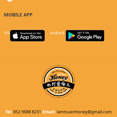
MOBILE APP
iOS
Android
Tel:
852 9688 8231
Email:
lamtsuenhoney@gmail.com