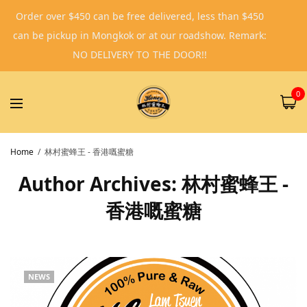
Order over $450 can be free delivered, less than $450
can be pickup in Mongkok or at our roadshow. Remark:
NO DELIVERY TO THE DOOR!!
0
Home
林村蜜蜂王 - 香港嘅蜜糖
Author Archives:
林村蜜蜂王 -
香港嘅蜜糖
NEWS