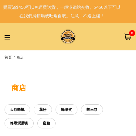
購買滿$450可以免運費送貨，一般港鐵站交收。$450以下可以
在我們展銷場或旺角自取。注意：不送上樓！
0
首頁
/
商店
商店
天然蜂蠟
花粉
蜂巢蜜
蜂王漿
蜂蠟潤唇膏
蜜糖