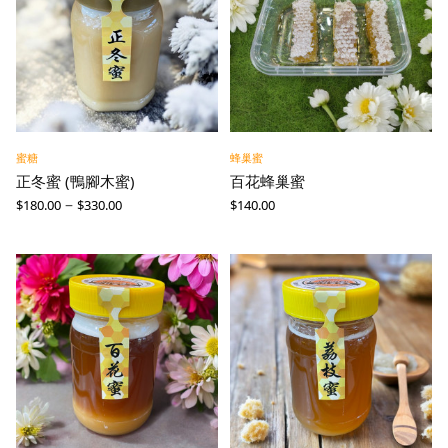
蜜糖
蜂巢蜜
正冬蜜 (鴨腳木蜜)
百花蜂巢蜜
–
$
180.00
$
330.00
$
140.00