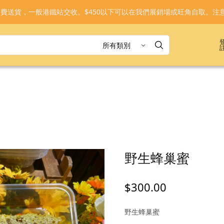
免運費送貨，一般港鐵站交收。$450以下可以在我們展銷場或旺角自取。注
野生蜂巢蜜
$
300.00
野生蜂巢蜜