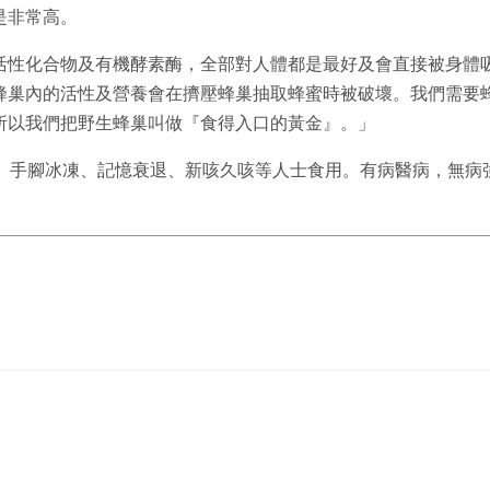
是非常高。
活性化合物及有機酵素酶，全部對人體都是最好及會直接被身體
蜂巢內的活性及營養會在擠壓蜂巢抽取蜂蜜時被破壞。我們需要
所以我們把野生蜂巢叫做『食得入口的黃金』。」
虛、手腳冰凍、記憶衰退、新咳久咳等人士食用。有病醫病，無病