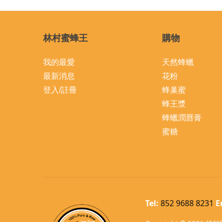
林村蜜蜂王
購物
我的最愛
天然蜂蠟
最新消息
花粉
登入/註冊
蜂巢蜜
蜂王漿
蜂蠟潤唇膏
蜜糖
Tel:
852 9688 8231
E