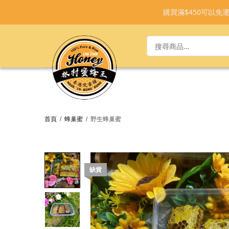
購買滿$450可以
首頁
/
蜂巢蜜
/
野生蜂巢蜜
缺貨