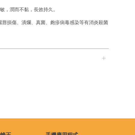
過敏，潤而不黏，長效持久。
嘴唇損傷、潰爛、真菌、皰疹病毒
感染等有消炎殺菌
蜜蜂王
手機應用程式