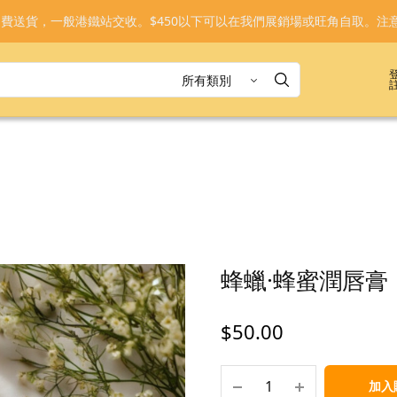
免運費送貨，一般港鐵站交收。$450以下可以在我們展銷場或旺角自取。注
蜂蠟·蜂蜜潤唇膏
$
50.00
加入