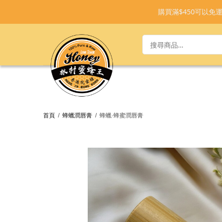
購買滿$450可以
首頁
/
蜂蠟潤唇膏
/
蜂蠟·蜂蜜潤唇膏