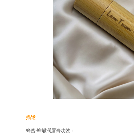
描述
蜂蜜·蜂蠟潤唇膏功效：