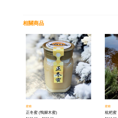
相關商品
蜜糖
蜜糖
正冬蜜 (鴨腳木蜜)
枇杷蜜