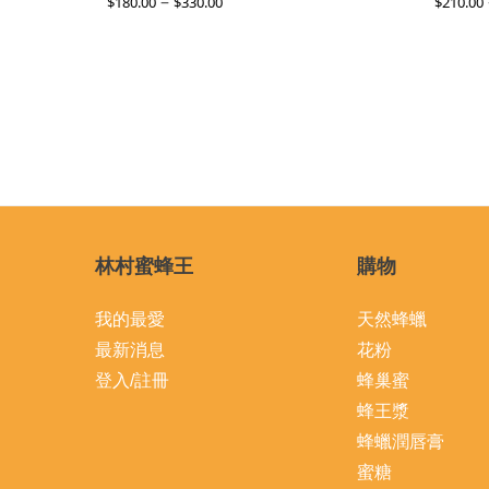
–
$
180.00
$
330.00
$
210.00
林村蜜蜂王
購物
我的最愛
天然蜂蠟
最新消息
花粉
登入/註冊
蜂巢蜜
蜂王漿
蜂蠟潤唇膏
蜜糖