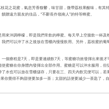
自荔枝花之花蜜，氣息芳香馥鬱，味甘甜，微帶荔枝果酸味，有其
饋贈遠方親友的佳品，“不辭長作嶺南人”的特等蜂蜜。
是用來沖調檸檬，即是我們常飲的檸蜜。每天早上空腹飲一杯及
。我們可以沖了水之後放在雪櫃內慢慢飲用。另外，荔枝蜜的葡
，一個療程是7天，即是要連續飲7天，等蜜糖功效發揮出來後才
能使蜜糖在你身體內發揮出全部作用。蜜糖是可以沖水服用，但切
沖了水也可以放在雪櫃儲存，只要在三、四天內飲完便可以，若
匙，若果你覺得不夠甜便要加多一茶；太甜的話便要減少一茶匙了，