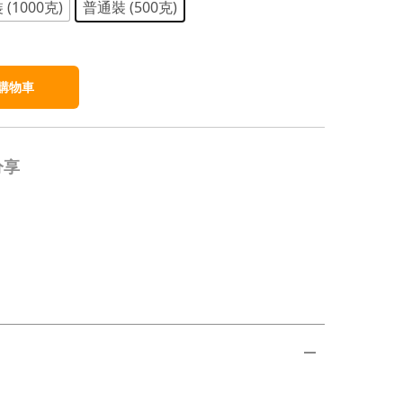
(1000克)
普通裝 (500克)
購物車
分享