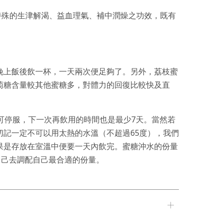
特殊的生津解渴、益血理氣、補中潤燥之功效，既有
晚上飯後飲一杯，一天兩次便足夠了。另外，荔枝蜜
萄糖含量較其他蜜糖多，對體力的回復比較快及直
可停服，下一次再飲用的時間也是最少7天。當然若
記一定不可以用太熱的水溫（不超過65度），我們
果是存放在室溫中便要一天內飲完。蜜糖沖水的份量
自己去調配自己最合適的份量。