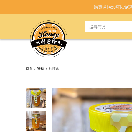
購買滿$450可以
首頁
/
蜜糖
/
荔枝蜜