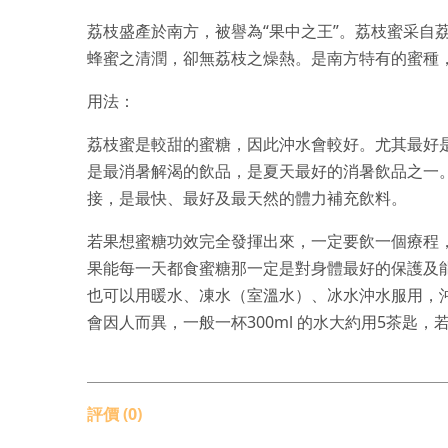
荔枝盛產於南方，被譽為“果中之王”。荔枝蜜采
蜂蜜之清潤，卻無荔枝之燥熱。是南方特有的蜜種，
用法：
荔枝蜜是較甜的蜜糖，因此沖水會較好。尤其最好
是最消暑解渴的飲品，是夏天最好的消暑飲品之一
接，是最快、最好及最天然的體力補充飲料。
若果想蜜糖功效完全發揮出來，一定要飲一個療程
果能每一天都食蜜糖那一定是對身體最好的保護及
也可以用暖水、凍水（室溫水）、冰水沖水服用，
會因人而異，一般一杯300ml 的水大約用5茶
評價 (0)