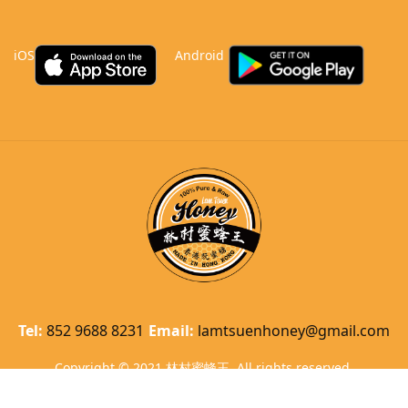
iOS
Android
Tel:
852 9688 8231
Email:
lamtsuenhoney@gmail.com
Copyright © 2021 林村蜜蜂王. All rights reserved.
Powered by
Better Pi
.