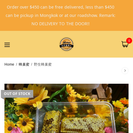
Order over $450 can be free delivered, less than $450
can be pickup in Mongkok or at our roadshow. Remark:
NO DELIVERY TO THE DOOR!!
0
Home
/
蜂巢蜜
/
野生蜂巢蜜
OUT OF STOCK