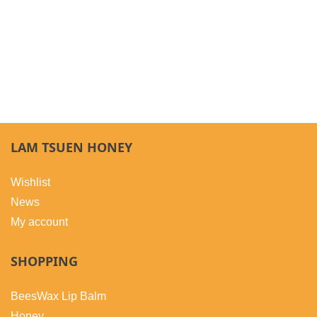
LAM TSUEN HONEY
Wishlist
News
My account
SHOPPING
BeesWax Lip Balm
Honey