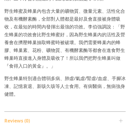
野生蜂蜜及蜂巢內包含大量的礦物質、微量元素、活性化合
物及有機酵素酶，全部對人體都是最好及會直接被身體吸
收，在最短的時間內發揮出最強的功效。李伯強調說：「野
生蜂巢的功效會比野生蜂蜜好，因為野生蜂巢內的活性及營
養會在擠壓蜂巢抽取蜂蜜時被破壞。我們需要蜂巢內的蜂
膠、蜂巢素、花粉、礦物質、有機酵素酶等都會在進食野生
蜂巢時直接進入身體及吸收了！所以我們把野生蜂巢叫做
『食得入口的黃金』。」
野生蜂巢特別適合體弱多病、肺虛/氣虛/腎虛/血虛、手腳冰
凍、記憶衰退、新咳久咳等人士食用。有病醫病，無病強身
健體。
Reviews (0)